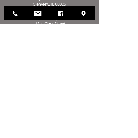
Glenview, IL 60025
(847) 729-9300
Biuro Zarządu:
118 N Clark Street
Pokój 567
Chicago, IL 60602
(312) 603-4932
kontakt
NAS
Zatwierdź