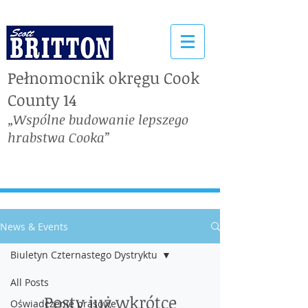
Pełnomocnik okręgu Cook
County 14
„Wspólne budowanie lepszego
hrabstwa Cooka”
News & Events
Biuletyn Czternastego Dystryktu
All Posts
Posty już wkrótce
Oświadczenie prasowe