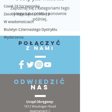
Covid-19 Szczepionka
Zapoznaj się z kategoriami tego
bloga lub spróbuj ponownie
Zasoby dotyczące COVID-19
później.
W wiadomościach
Biuletyn Czternastego Dystryktu
Wydarzenia
Połączyć
z nami
ODWIEDZIĆ
NAS
Urząd Okręgowy:
1812 Waukegan Road
Apartament C