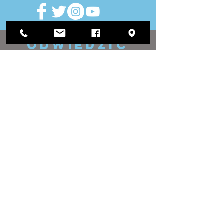
ODWIEDZIĆ
NAS
Urząd Okręgowy:
1812 Waukegan Road
Apartament C
Glenview, IL 60025
(847) 729-9300
Biuro Zarządu:
118 N Clark Street
Pokój 567
Chicago, IL 60602
(312) 603-4932
kontakt
NAS