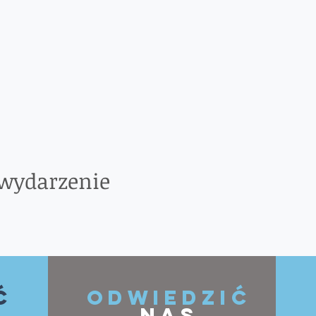
 wydarzenie
ć
ODWIEDZIĆ
NAS