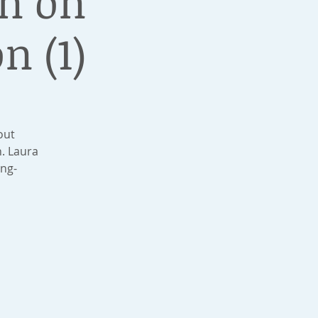
on on
n (1)
out
. Laura
ong-