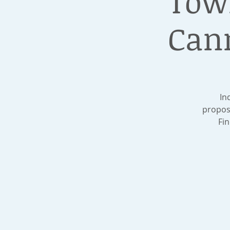
Town
Cann
In
propos
Fin