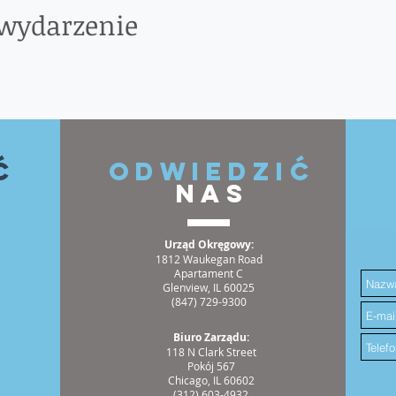
 wydarzenie
ć
ODWIEDZIĆ
NAS
Urząd Okręgowy:
1812 Waukegan Road
Apartament C
Glenview, IL 60025
(847) 729-9300
Biuro Zarządu:
118 N Clark Street
Pokój 567
Chicago, IL 60602
(312) 603-4932