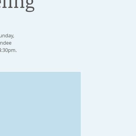
ling
unday,
undee
 4:30pm.