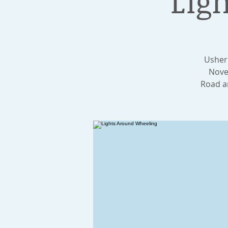
Lig
Usher
Nove
Road an