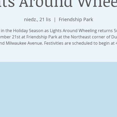
hts Around Whee
niedz., 21 lis
  |  
Friendship Park
 in the Holiday Season as Lights Around Wheeling returns S
mber 21st at Friendship Park at the Northeast corner of D
d Milwaukee Avenue. Festivities are scheduled to begin at