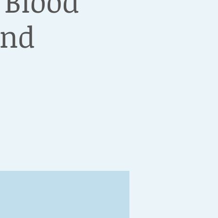
 Blood
and