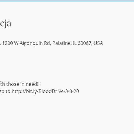
cja
, 1200 W Algonquin Rd, Palatine, IL 60067, USA
h those in need!!!
 to http://bit.ly/BloodDrive-3-3-20