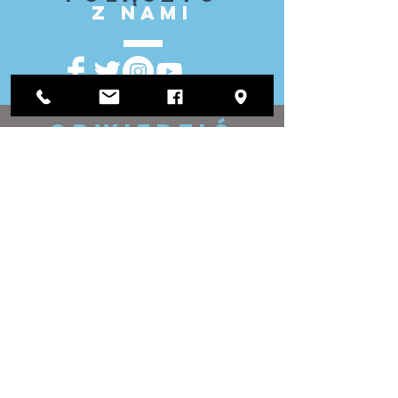
z nami
ODWIEDZIĆ
NAS
Urząd Okręgowy:
1812 Waukegan Road
Apartament C
Glenview, IL 60025
(847) 729-9300
Biuro Zarządu:
118 N Clark Street
Pokój 567
Chicago, IL 60602
(312) 603-4932