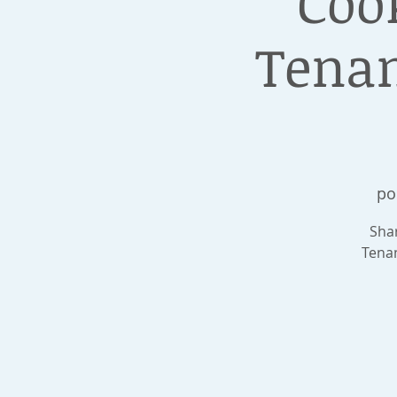
Coo
Tenan
pon
Shar
Tena