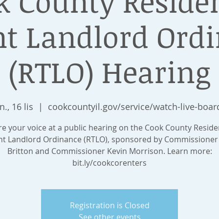
k County Residen
t Landlord Ord
(RTLO) Hearing
., 16 lis
  |  
cookcountyil.gov/service/watch-live-boar
e your voice at a public hearing on the Cook County Reside
nt Landlord Ordinance (RTLO), sponsored by Commissioner 
Britton and Commissioner Kevin Morrison. Learn more:
bit.ly/cookcorenters
Registration is Closed
See other events