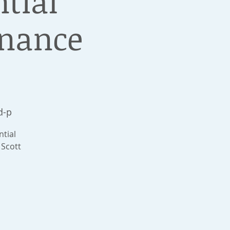
tial
inance
d-p
ntial
Scott