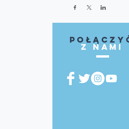
Połączy
z nami