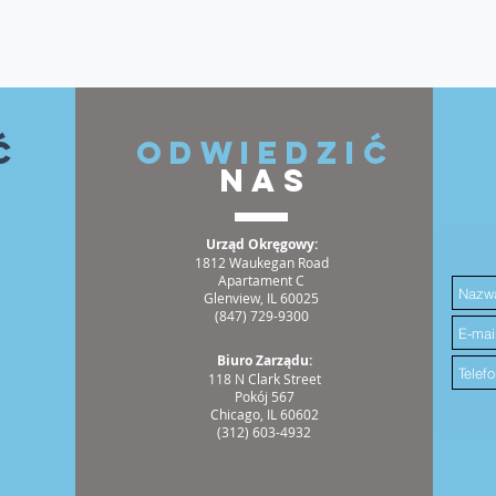
ć
ODWIEDZIĆ
NAS
Urząd Okręgowy:
1812 Waukegan Road
Apartament C
Glenview, IL 60025
(847) 729-9300
Biuro Zarządu:
118 N Clark Street
Pokój 567
Chicago, IL 60602
(312) 603-4932