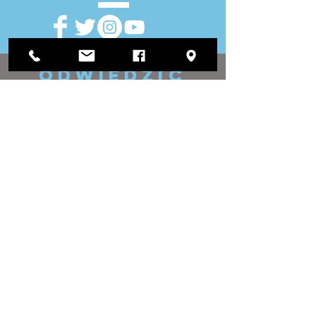
ODWIEDZIĆ
NAS
Urząd Okręgowy:
1812 Waukegan Road
Apartament C
Glenview, IL 60025
(847) 729-9300
Biuro Zarządu:
118 N Clark Street
Pokój 567
Chicago, IL 60602
(312) 603-4932
kontakt
NAS