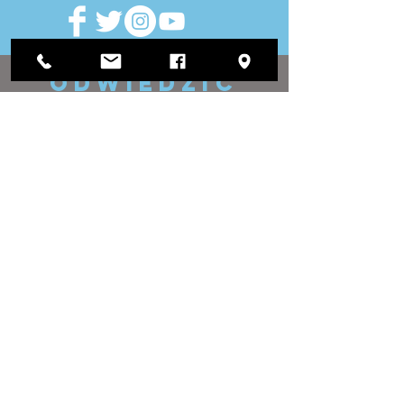
ODWIEDZIĆ
NAS
Urząd Okręgowy:
1812 Waukegan Road
Apartament C
Glenview, IL 60025
(847) 729-9300
Biuro Zarządu:
118 N Clark Street
Pokój 567
Chicago, IL 60602
(312) 603-4932
kontakt
NAS