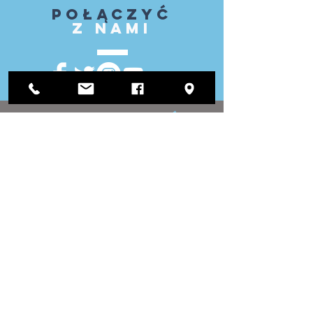
Połączyć
z nami
ODWIEDZIĆ
NAS
Urząd Okręgowy:
1812 Waukegan Road
Apartament C
Glenview, IL 60025
(847) 729-9300
Biuro Zarządu:
118 N Clark Street
Pokój 567
Chicago, IL 60602
(312) 603-4932