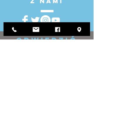
z nami
ODWIEDZIĆ
NAS
Urząd Okręgowy:
1812 Waukegan Road
Apartament C
Glenview, IL 60025
(847) 729-9300
Biuro Zarządu:
118 N Clark Street
Pokój 567
Chicago, IL 60602
(312) 603-4932