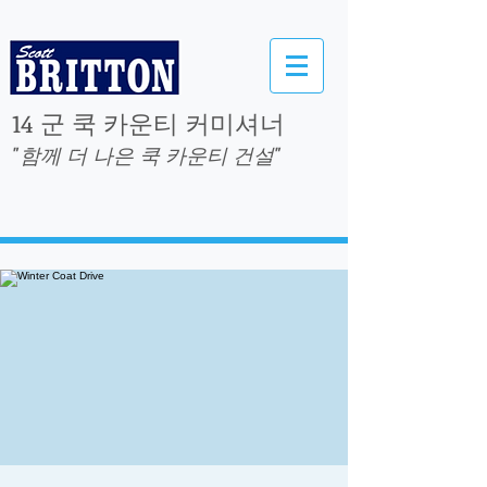
14 군 쿡 카운티 커미셔너
"함께 더 나은 쿡 카운티 건설"