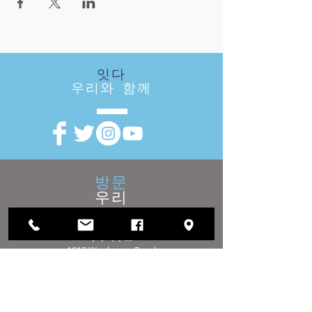
잇다
우리와 함께
방문
우리
지역 사무소 :
1812 Waukegan Road
스위트 C
글렌 뷰, IL 60025
(847) 729-9300
이사회 사무실 :