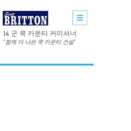
14 군 쿡 카운티 커미셔너
"함께 더 나은 쿡 카운티 건설"