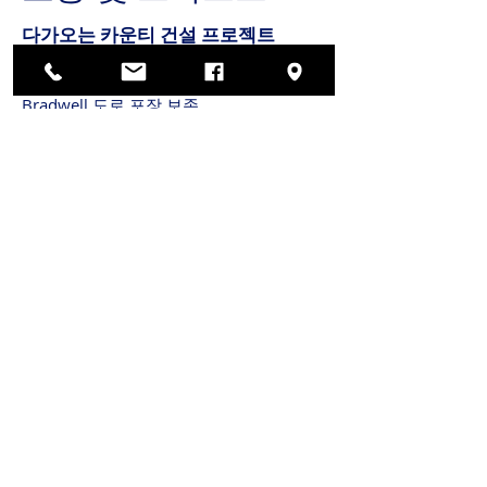
다가오는 카운티 건설 프로젝트
Lake Cook 도로 교통 신호 공사
쿠엔틴로드 브리지
Bradwell 도로 포장 보존
East Lake Avenue 교량 수리
빠른 링크
쿡 카운티 건설 프로젝트지도
Northbrook 공공 건설 프로젝트
잇다
우리와 함께
방문