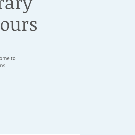
rary
ours
Come to
ons