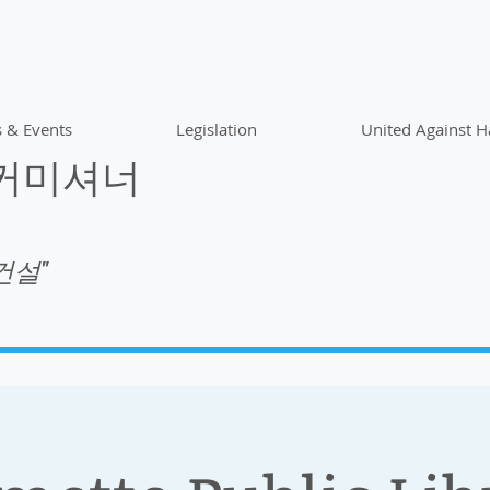
 & Events
Legislation
United Against H
 커미셔너
건설"