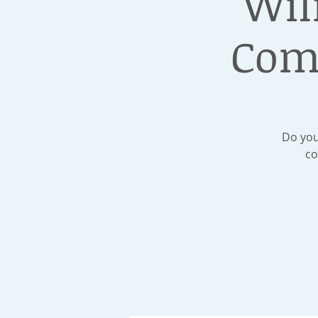
Wil
Com
Do you
co