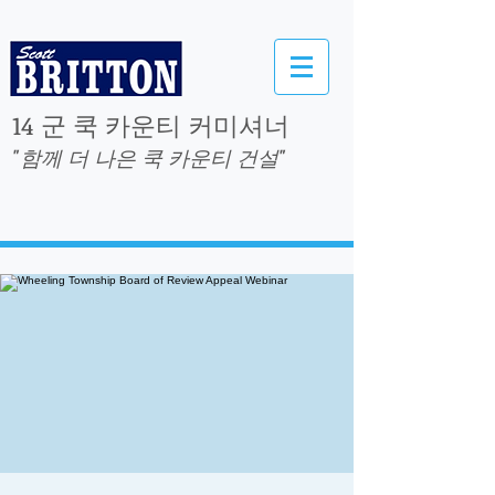
14 군 쿡 카운티 커미셔너
"함께 더 나은 쿡 카운티 건설"