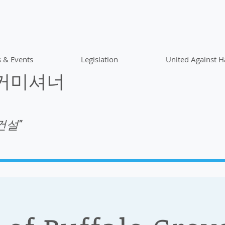
 & Events
Legislation
United Against H
 커미셔너
건설"