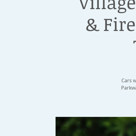
Village
& Fir
Cars w
Parkwa