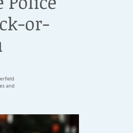
e Police
ck-or-
u
erfield
les and