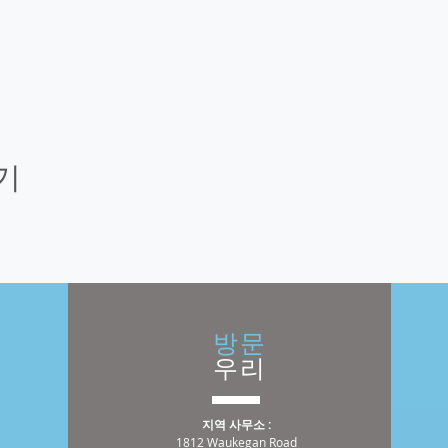
기
방문
우리
지역 사무소 :
1812 Waukegan Road