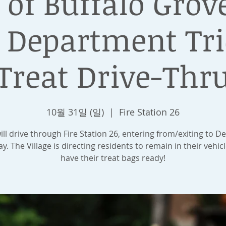
 of Buffalo Grov
e Department Tri
Treat Drive-Thr
10월 31일 (일)
  |  
Fire Station 26
ill drive through Fire Station 26, entering from/exiting to De
y. The Village is directing residents to remain in their vehic
have their treat bags ready!