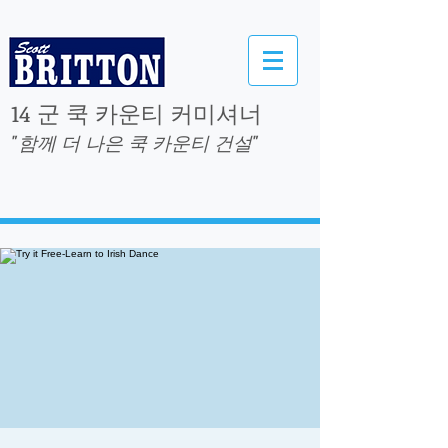
14 군 쿡 카운티 커미셔너
"함께 더 나은 쿡 카운티 건설"