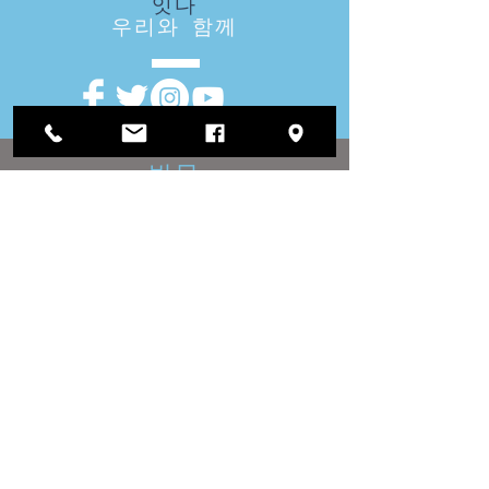
잇다
우리와 함께
방문
우리
지역 사무소 :
1812 Waukegan Road
스위트 C
글렌 뷰, IL 60025
(847) 729-9300
이사회 사무실 :
118 N Clark Street
567 호실
시카고, IL 60602
(312) 603-4932