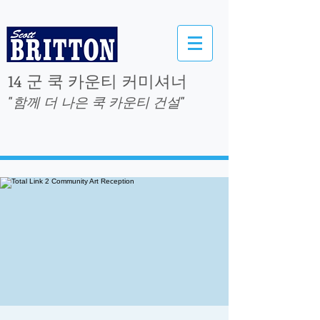
14 군 쿡 카운티 커미셔너
"함께 더 나은 쿡 카운티 건설"