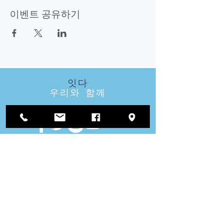
이벤트 공유하기
잇다
우리와 함께
방문
우리
지역 사무소 :
1812 Waukegan Road
스위트 C