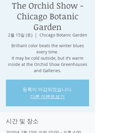
The Orchid Show -
Chicago Botanic
Garden
2월 15일 (토)
  |  
Chicago Botanic Garden
Brilliant color beats the winter blues
every time.
It may be cold outside, but it’s warm
inside at the Orchid Show Greenhouses
and Galleries.
등록이 마감되었습니다.
다른 이벤트보기
시간 및 장소
2020년 2월 15일 오전 10:00 – 오후 4:00