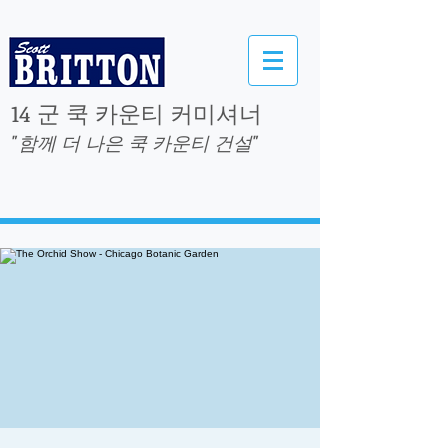
14 군 쿡 카운티 커미셔너
"함께 더 나은 쿡 카운티 건설"