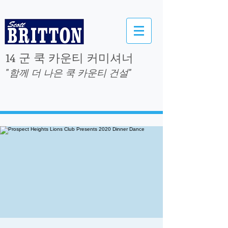
14 군 쿡 카운티 커미셔너
"함께 더 나은 쿡 카운티 건설"