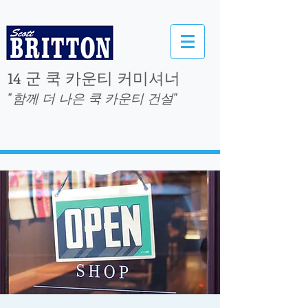
14 군 쿡 카운티 커미셔너
"함께 더 나은 쿡 카운티 건설"