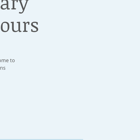
rary
ours
Come to
ons