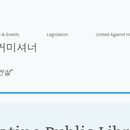
 & Events
Legislation
United Against H
 커미셔너
건설"