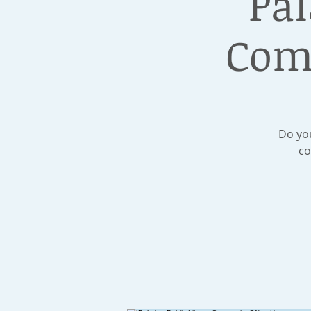
Pal
Com
Do you
co