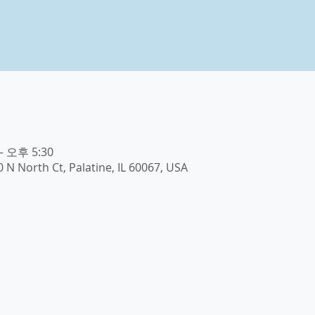
– 오후 5:30
0 N North Ct, Palatine, IL 60067, USA