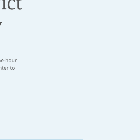
ict
y
one-hour
nter to