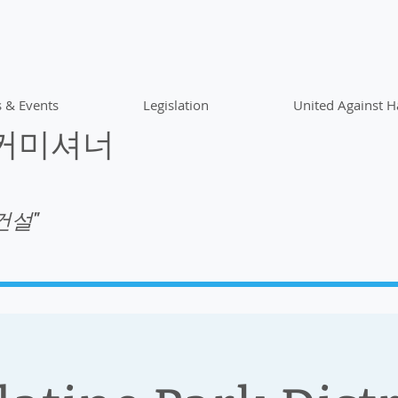
 & Events
Legislation
United Against H
 커미셔너
건설"