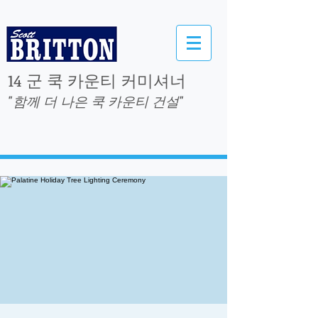
14 군 쿡 카운티 커미셔너
"함께 더 나은 쿡 카운티 건설"