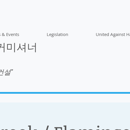
 & Events
Legislation
United Against H
 커미셔너
건설"