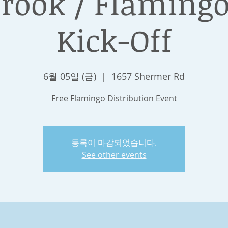
rook / Flamingo
Kick-Off
6월 05일 (금)
  |  
1657 Shermer Rd
Free Flamingo Distribution Event
등록이 마감되었습니다.
See other events