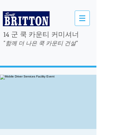
14 군 쿡 카운티 커미셔너
"함께 더 나은 쿡 카운티 건설"