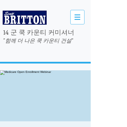
14 군 쿡 카운티 커미셔너
"함께 더 나은 쿡 카운티 건설"