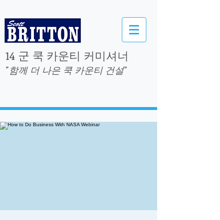
14 군 쿡 카운티 커미셔너
"함께 더 나은 쿡 카운티 건설"