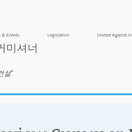
 & Events
Legislation
United Against H
 커미셔너
건설"