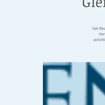
Gle
Get Rea
Ver
activi