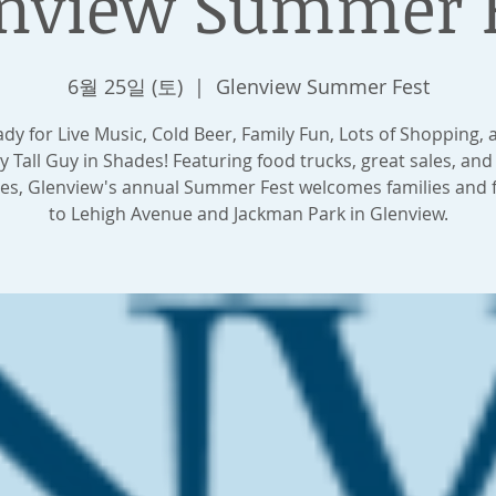
nview Summer 
6월 25일 (토)
  |  
Glenview Summer Fest
dy for Live Music, Cold Beer, Family Fun, Lots of Shopping,
y Tall Guy in Shades! Featuring food trucks, great sales, and
ties, Glenview's annual Summer Fest welcomes families and 
to Lehigh Avenue and Jackman Park in Glenview.