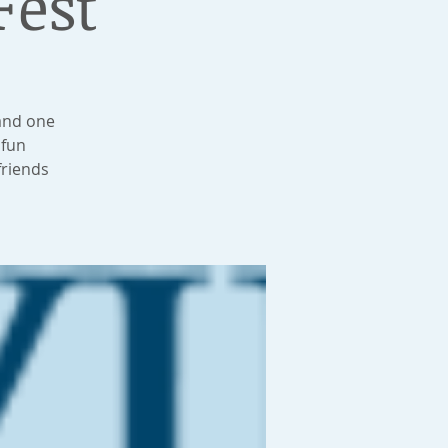
Fest
 and one
 fun
friends