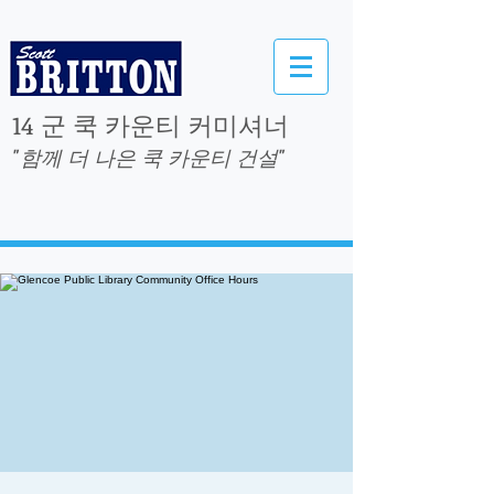
14 군 쿡 카운티 커미셔너
"함께 더 나은 쿡 카운티 건설"