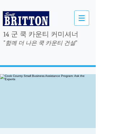
14 군 쿡 카운티 커미셔너
"함께 더 나은 쿡 카운티 건설"