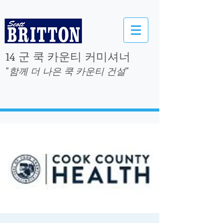
14 군 쿡 카운티 커미셔너
"함께 더 나은 쿡 카운티 건설"