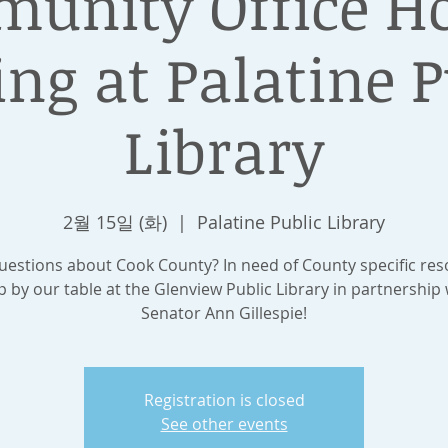
unity Office Ho
ing at Palatine P
Library
2월 15일 (화)
  |  
Palatine Public Library
uestions about Cook County? In need of County specific res
p by our table at the Glenview Public Library in partnership 
Senator Ann Gillespie!
Registration is closed
See other events