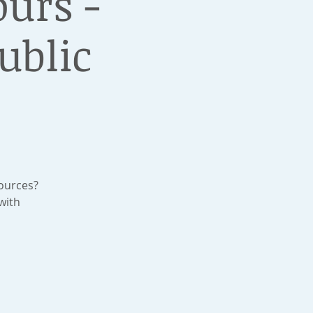
urs -
ublic
ources?
with