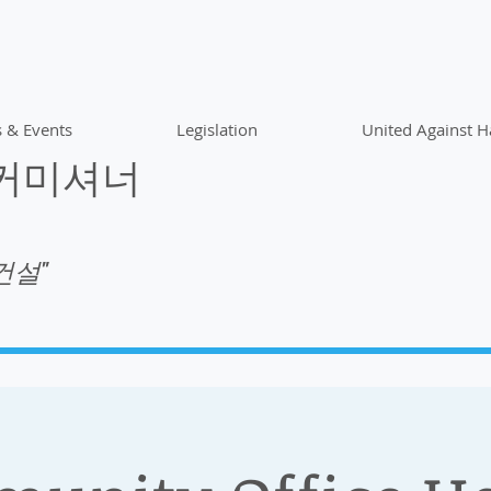
 & Events
Legislation
United Against H
 커미셔너
건설"