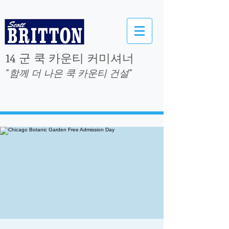
14 군 쿡 카운티 커미셔너
"함께 더 나은 쿡 카운티 건설"