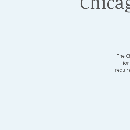
Chica
The C
for
requir