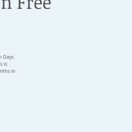
n Free
n Days
s is
nths in