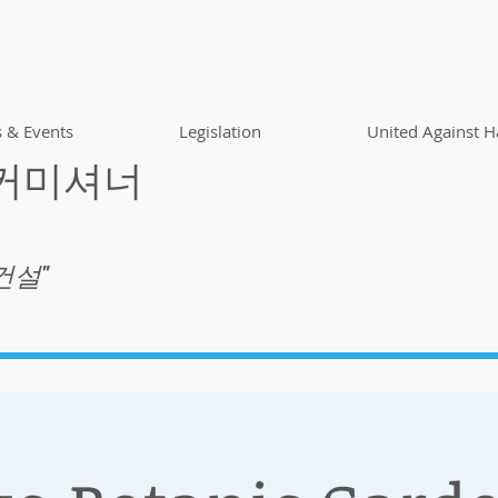
 & Events
Legislation
United Against H
 커미셔너
건설"