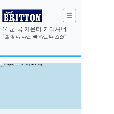
14 군 쿡 카운티 커미셔너
"함께 더 나은 쿡 카운티 건설"