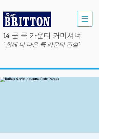
14 군 쿡 카운티 커미셔너
"함께 더 나은 쿡 카운티 건설"