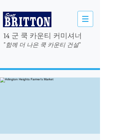
14 군 쿡 카운티 커미셔너
"함께 더 나은 쿡 카운티 건설"