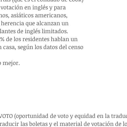
Lea el tex
 votación en inglés y para
Ordenanza
os, asiáticos americanos,
voto y equ
. herencia que alcanzan un
Busque su 
antes de inglés limitados.
Registrars
5% de los residentes hablan un
Obtenga m
n casa, según los datos del censo
elecciones 
del Conda
 mejor.
VOTO (oportunidad de voto y equidad en la tradu
raducir las boletas y el material de votación de 