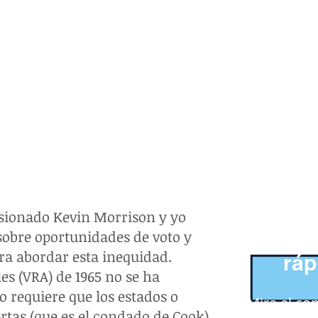
isionado Kevin Morrison y yo
enl
obre oportunidades de voto y
ra abordar esta inequidad.
ráp
es (VRA) de 1965 no se ha
lo requiere que los estados o
Mira el co
ertas (que es el condado de Cook)