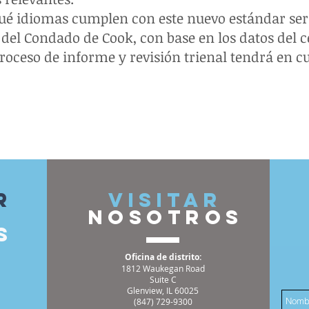
ué idiomas cumplen con este nuevo estándar será
o del Condado de Cook, con base en los datos del 
roceso de informe y revisión trienal tendrá en 
r
VISITAR
nosotros
s
Oficina de distrito:
1812 Waukegan Road
Suite C
Glenview, IL 60025
(847) 729-9300