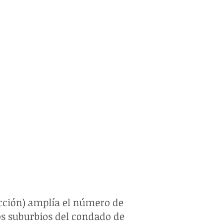
to completo de la
 de VOTO (oportunidad de
idad en la traducción)
información de votante
e para votar
ás información sobre las
en la Oficina del Secretario
do de Cook
cción) amplía el número de
los suburbios del condado de