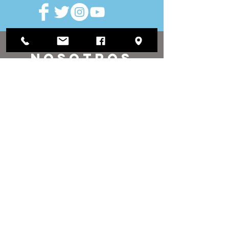
VISITAR
nosotros
Oficina de distrito:
1812 Waukegan Road
Suite C
Glenview, IL 60025
(847) 729-9300
Oficina de la Junta:
118 N Clark Street
Sala 567
Chicago, IL 60602
(312) 603-4932
contacto
nosotros