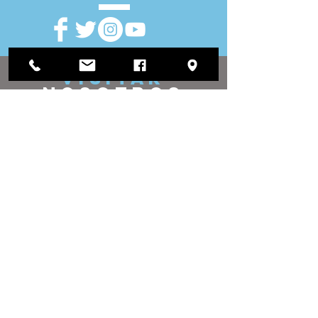
VISITAR
nosotros
Oficina de distrito:
1812 Waukegan Road
Suite C
Glenview, IL 60025
(847) 729-9300
Oficina de la Junta:
118 N Clark Street
Sala 567
Chicago, IL 60602
(312) 603-4932
contacto
nosotros