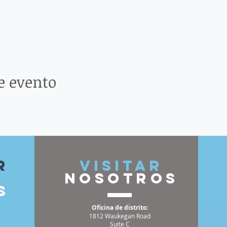
e evento
r
VISITAR
nosotros
s
Oficina de distrito:
1812 Waukegan Road
Suite C