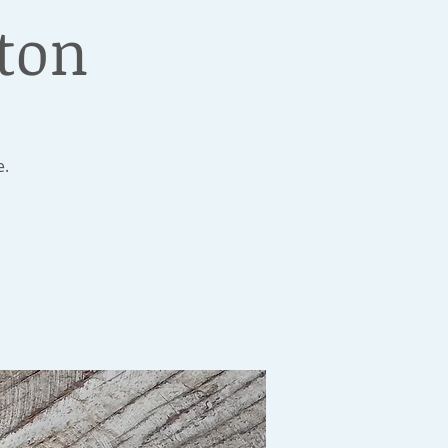
tton
e.