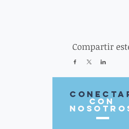
Compartir est
Conecta
con
nosotro